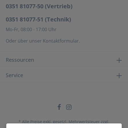
0351 81077-50 (Vertrieb)
0351 81077-51 (Technik)
Mo-Fr, 08:00 - 17:00 Uhr
Oder über unser
Kontaktformular
.
Ressourcen
Service
* Alle Preise exkl. gesetzl. Mehrwertsteuer zzgl.
Versandkosten
und ggf. Nachnahmegebühren, wenn nicht